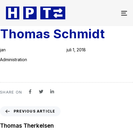
To
na
Thomas Schmidt
Author
Published
Published
on:
in:
jan
juli 1, 2018
Administration
SHARE ON
PREVIOUS ARTICLE
Thomas Therkelsen