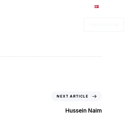
Intranet
Dansk
ervices
Karriere
Kontakt
Web Booking
NEXT ARTICLE
Hussein Naim