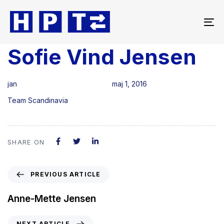
To
na
Sofie Vind Jensen
Author
Published
Published
on:
in:
jan
maj 1, 2016
Team Scandinavia
SHARE ON
PREVIOUS ARTICLE
Anne-Mette Jensen
NEXT ARTICLE