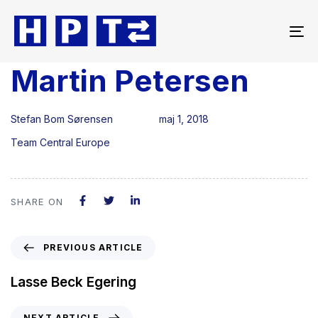
To
na
Martin Petersen
Author
Published
Published
on:
in:
Stefan Bom Sørensen
maj 1, 2018
Team Central Europe
SHARE ON
PREVIOUS ARTICLE
Lasse Beck Egering
NEXT ARTICLE