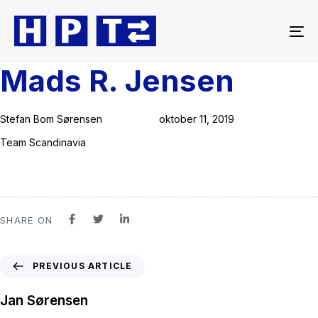
To
na
Mads R. Jensen
Author
Published
Published
on:
in:
Stefan Bom Sørensen
oktober 11, 2019
Team Scandinavia
SHARE ON
PREVIOUS ARTICLE
Jan Sørensen