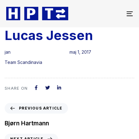
To
na
Lucas Jessen
Author
Published
Published
on:
in:
jan
maj 1, 2017
Team Scandinavia
SHARE ON
PREVIOUS ARTICLE
Bjørn Hartmann
NEXT ARTICLE