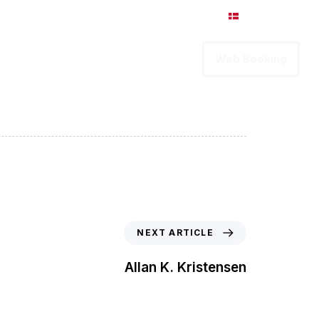
Intranet
Dansk
ervices
Karriere
Kontakt
Web Booking
NEXT ARTICLE
Allan K. Kristensen