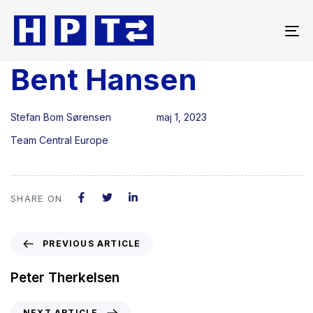
To
na
Bent Hansen
Author
Published
Published
on:
in:
Stefan Bom Sørensen
maj 1, 2023
Team Central Europe
SHARE ON
PREVIOUS ARTICLE
Peter Therkelsen
NEXT ARTICLE