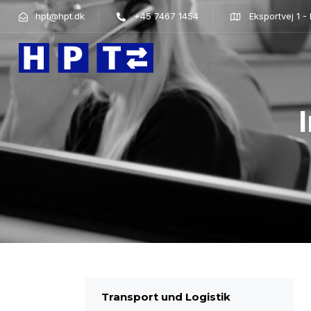
hpt@hpt.dk
+45 7467 1454
Eksportvej 1 
Transport und Logistik