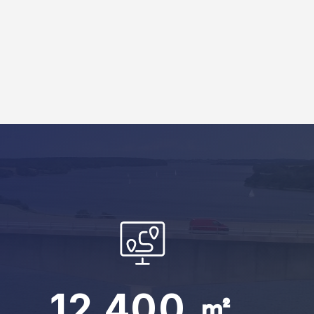
0
1
0
2
0
1
3
1
2
4
0
0
㎡