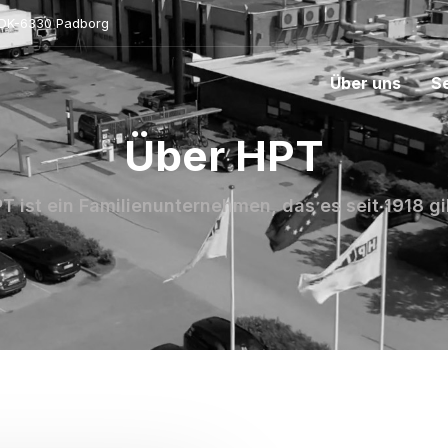
- DK-6330 Padborg
Über uns
S
Über HPT
T ist ein Familienunternehmen, das es seit 1918 gi