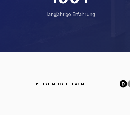
2
1
1
langjährige Erfahrung
3
2
2
4
3
3
5
4
4
6
5
5
HPT IST MITGLIED VON
7
6
6
8
7
7
9
8
8