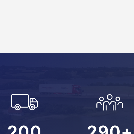
1
2
3
4
5
6
0
0
7
1
1
8
2
0
0
2
9
0
+