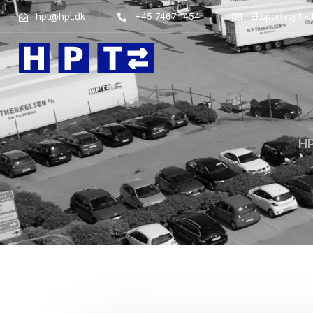
hpt@hpt.dk
+45 7467 1454
Eksportvej 1 
HP