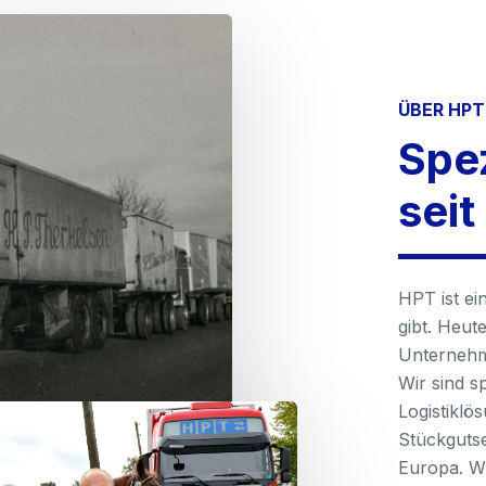
ÜBER HPT
Spez
seit
HPT ist ei
gibt. Heut
Unternehme
Wir sind s
Logistiklö
Stückguts
Europa. Wi