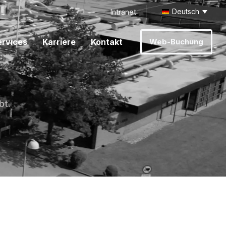
Intranet
Deutsch
ervices
Karriere
Kontakt
Web-Buchung
bt.