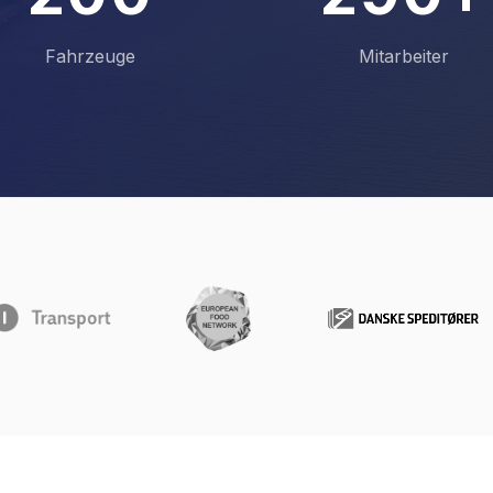
3
1
1
3
1
Fahrzeuge
Mitarbeiter
4
2
2
4
2
5
3
3
5
3
6
4
4
6
4
7
5
5
7
5
8
6
6
8
6
9
7
7
9
7
8
8
8